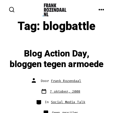
Inhoud
overslaan
MEN
ZOEKEN
IN-/UITSCHAKELEN
Tag:
blogbattle
Blog Action Day,
bloggen tegen armoede
Auteur
Door
Frank Rozendaal
van
bericht
Berichtdatum
7 oktober, 2008
Categorieën
In
Social Media Talk
op
Geen reacties