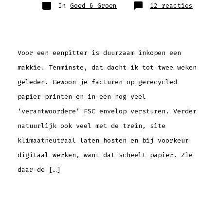
Categorieën
op
In
Goed & Groen
12 reacties
Even
een
verant
smartp
kopen
Voor een eenpitter is duurzaam inkopen een
makkie. Tenminste, dat dacht ik tot twee weken
geleden. Gewoon je facturen op gerecycled
papier printen en in een nog veel
‘verantwoordere’ FSC envelop versturen. Verder
natuurlijk ook veel met de trein, site
klimaatneutraal laten hosten en bij voorkeur
digitaal werken, want dat scheelt papier. Zie
daar de […]