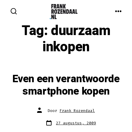
Inhoud
overslaan
MEN
ZOEKEN
IN-/UITSCHAKELEN
Tag:
duurzaam
inkopen
Even een verantwoorde
smartphone kopen
Auteur
Door
Frank Rozendaal
van
bericht
Berichtdatum
27 augustus, 2009