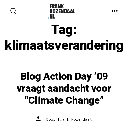
Inhoud
overslaan
MEN
ZOEKEN
IN-/UITSCHAKELEN
Tag:
klimaatsverandering
Blog Action Day ’09
vraagt aandacht voor
“Climate Change”
Auteur
Door
Frank Rozendaal
van
bericht