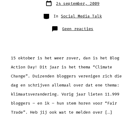
Berichtdatum
24 september, 2009
Categorieën
In
Social Media Talk
op
Geen reacties
Blog
Action
Day
’09
vraagt
aandacht
voor
“Climate
15 oktober is het weer zover, dan is het Blog
Change”
Action Day! Dit jaar is het thema “Climate
Change”. Duizenden bloggers verenigen zich die
dag en schrijven allemaal over dat ene thema:
klimaatsverandering. Vorig jaar lieten 11.999
bloggers – en ik – hun stem horen voor “Fair
Trade”. Heb jij ook wat te melden over […]