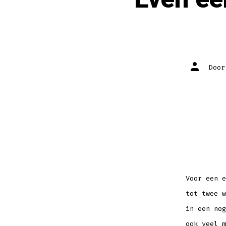
Auteur
Doo
van
bericht
Voor een e
tot twee w
in een nog
ook veel m