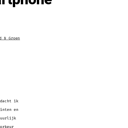
n
d & Groen
dacht ik
inten en
uurlijk
orkeur