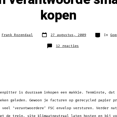
kopen
Berichtdatum
Categorieë
r
Frank Rozendaal
27 augustus, 2009
In
Goe
op
12 reacties
Even
een
verantwoorde
smartphone
kopen
enpitter is duurzaam inkopen een makkie. Tenminste, dat 
eken geleden. Gewoon je facturen op gerecycled papier pr
 veel ‘verantwoordere’ FSC envelop versturen. Verder nat
et de trein, site klimaatneutraal laten hosten en bij vo