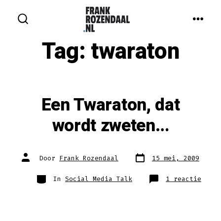
Inhoud
overslaan
MEN
ZOEKEN
IN-/UITSCHAKELEN
Tag:
twaraton
Een Twaraton, dat
wordt zweten…
Berichtdatum
Auteur
Door
Frank Rozendaal
15 mei, 2009
van
bericht
Categorieën
op
In
Social Media Talk
1 reactie
Een
Twara
dat
wordt
zwete