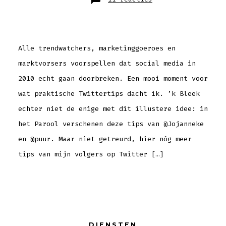
12
Twitter
Tips
(met
dank
aan
mijn
volgers!)
Alle trendwatchers, marketinggoeroes en
marktvorsers voorspellen dat social media in
2010 echt gaan doorbreken. Een mooi moment voor
wat praktische Twittertips dacht ik. ’k Bleek
echter niet de enige met dit illustere idee: in
het Parool verschenen deze tips van @Jojanneke
en @puur. Maar niet getreurd, hier nóg meer
tips van mijn volgers op Twitter […]
DIENSTEN