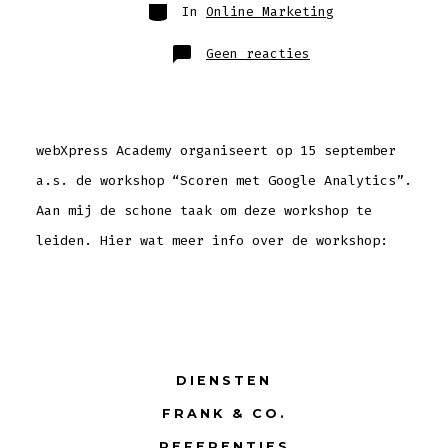
Categorieën
In
Online Marketing
op
Geen reacties
Workshop
“Scoren
met
Google
Analytics”
webXpress Academy organiseert op 15 september
a.s. de workshop “Scoren met Google Analytics”.
Aan mij de schone taak om deze workshop te
leiden. Hier wat meer info over de workshop:
DIENSTEN
FRANK & CO.
REFERENTIES