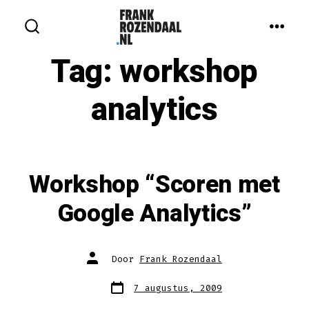
Inhoud
overslaan
MEN
ZOEKEN
IN-/UITSCHAKELEN
Tag:
workshop
analytics
Workshop “Scoren met
Google Analytics”
Auteur
Door
Frank Rozendaal
van
bericht
Berichtdatum
7 augustus, 2009