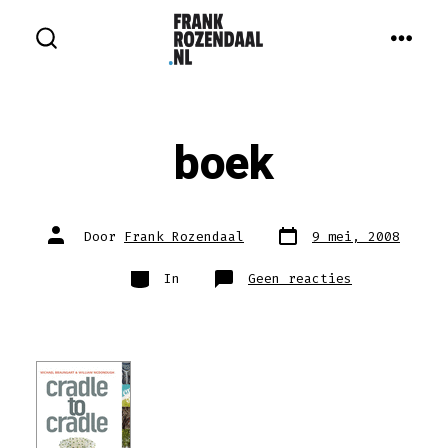
Inhoud
overslaan
MEN
ZOEKEN
IN-/UITSCHAKELEN
boek
Berichtdatum
Auteur
Door
Frank Rozendaal
9 mei, 2008
van
bericht
Categorieën
op
In
Geen reacties
boek