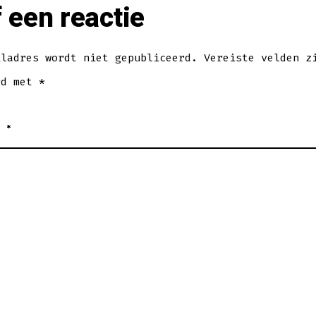
 een reactie
iladres wordt niet gepubliceerd.
Vereiste velden z
rd met
*
E
*