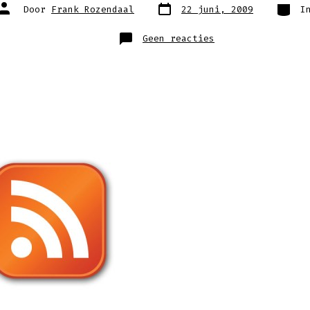
Berichtdatum
Catego
Auteur
Door
Frank Rozendaal
22 juni, 2009
I
van
bericht
op
Geen reacties
rss2