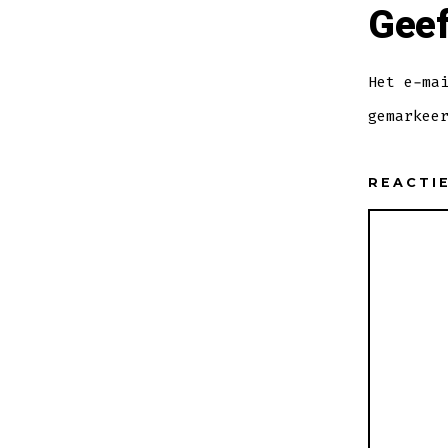
Geef
Het e-ma
gemarkee
REACTI