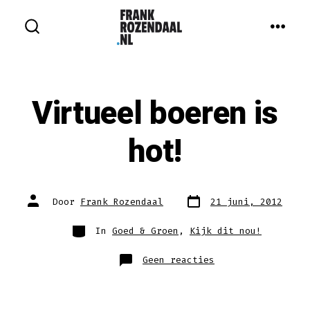
Inhoud
overslaan
MEN
ZOEKEN
IN-/UITSCHAKELEN
Virtueel boeren is
hot!
Berichtdatum
Auteur
Door
Frank Rozendaal
21 juni, 2012
van
bericht
Categorieën
In
Goed & Groen
,
Kijk dit nou!
op
Geen reacties
Virtueel
boeren
is
hot!