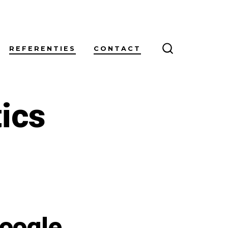
REFERENTIES
CONTACT
ZOEKEN
IN-/UITSCH
ics
oogle