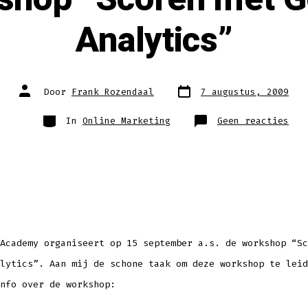
Analytics”
Berichtdatum
Auteur
Door
Frank Rozendaal
7 augustus, 2009
van
bericht
Categorieën
op
In
Online Marketing
Geen reacties
Wor
“Sc
met
Goo
Ana
Academy organiseert op 15 september a.s. de workshop “Sc
lytics”. Aan mij de schone taak om deze workshop te leid
nfo over de workshop: