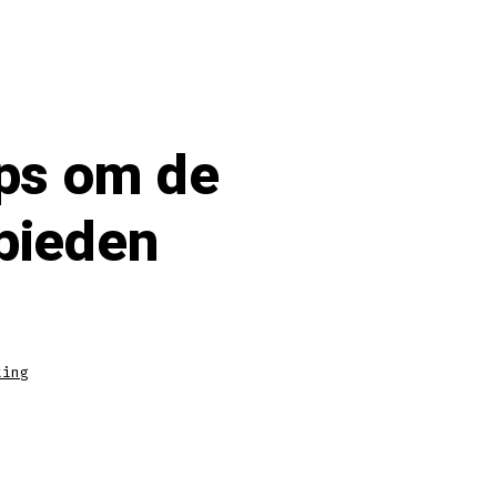
ips om de
 bieden
ting