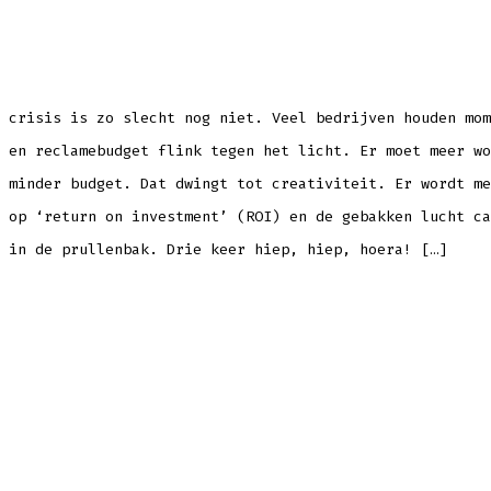
de
kredietcrisis
het
hoofd
te
bieden
 crisis is zo slecht nog niet. Veel bedrijven houden mom
 en reclamebudget flink tegen het licht. Er moet meer wo
 minder budget. Dat dwingt tot creativiteit. Er wordt me
 op ‘return on investment’ (ROI) en de gebakken lucht ca
 in de prullenbak. Drie keer hiep, hiep, hoera! […]