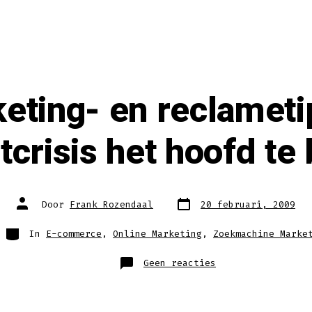
keting- en reclamet
tcrisis het hoofd te
Berichtdatum
Auteur
Door
Frank Rozendaal
20 februari, 2009
van
bericht
Categorieën
In
E-commerce
,
Online Marketing
,
Zoekmachine Marke
op
Geen reacties
Vijf
marketing-
en
reclametips
om