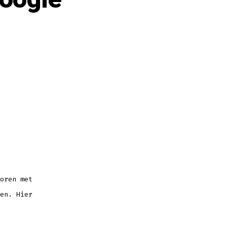
kshop
oren
gle
lytics”
oren met
en. Hier