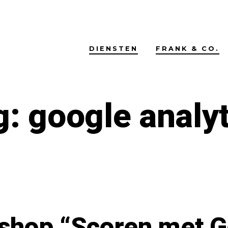
DIENSTEN
FRANK & CO.
g:
google analyt
shop “Scoren met G