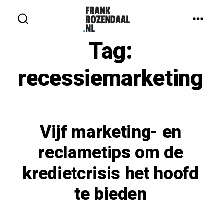
Inhoud
overslaan
MEN
ZOEKEN
IN-/UITSCHAKELEN
Tag:
recessiemarketing
Vijf marketing- en
reclametips om de
kredietcrisis het hoofd
te bieden