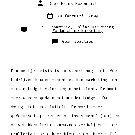
Auteur
Door
Frank Rozendaal
van
bericht
Berichtdatum
20 februari, 2009
Categorieën
In
E-commerce
,
Online Marketing
,
Zoekmachine Marketing
op
Geen reacties
Vijf
marketing-
en
reclametips
om
de
kredietcrisis
het
Een beetje crisis is zo slecht nog niet. Veel
hoofd
te
bedrijven houden momenteel hun marketing- en
bieden
reclamebudget flink tegen het licht. Er moet
meer worden gedaan met minder budget. Dat
dwingt tot creativiteit. Er wordt meer
gefocussed op ‘return on investment’ (ROI) en
de gebakken lucht campagnes verdwijnen in de
prullenbak. Drie keer hiep, hiep, hoera! […]